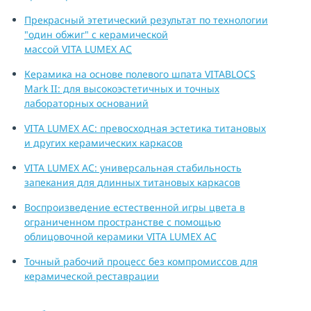
Прекрасный этетический результат по технологии
"один обжиг" с керамической
массой VITA LUMEX AC
Керамика на основе полевого шпата VITABLOCS
Mark II: для высокоэстетичных и точных
лабораторных оснований
VITA LUMEX AC: превосходная эстетика титановых
и других керамических каркасов
VITA LUMEX AC: универсальная стабильность
запекания для длинных титановых каркасов
Воспроизведение естественной игры цвета в
ограниченном пространстве с помощью
облицовочной керамики VITA LUMEX AC
Точный рабочий процесс без компромиссов для
керамической реставрации