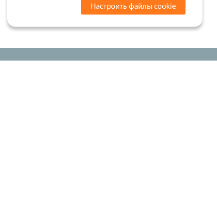
Настроить файлы cookie
Цены на сайте носят ознакомительный характер.
Точную стоимость и наличие уточняйте у
менеджеров. Сайт не является офертой (ст. 437 ГК
РФ)
Мы в соцсетях:
© 2015-2026 «Риком-дент»