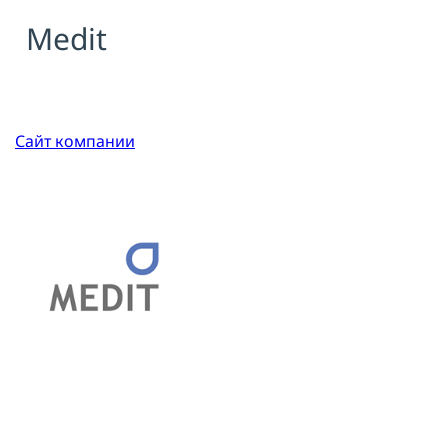
Medit
Я принимаю условия публичной
оферты, подтверждаю
ознакомление с
политикой
конфиденциальности
и даю согласие
на
обработку персональных данных
Сайт компании
ОТПРАВИТЬ