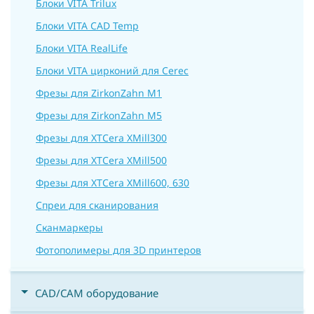
Блоки VITA Trilux
Блоки VITA CAD Temp
Блоки VITA RealLife
Блоки VITA цирконий для Cerec
Фрезы для ZirkonZahn M1
Фрезы для ZirkonZahn M5
Фрезы для XTCera XMill300
Фрезы для XTCera XMill500
Фрезы для XTCera XMill600, 630
Спреи для сканирования
Сканмаркеры
Фотополимеры для 3D принтеров
CAD/CAM оборудование