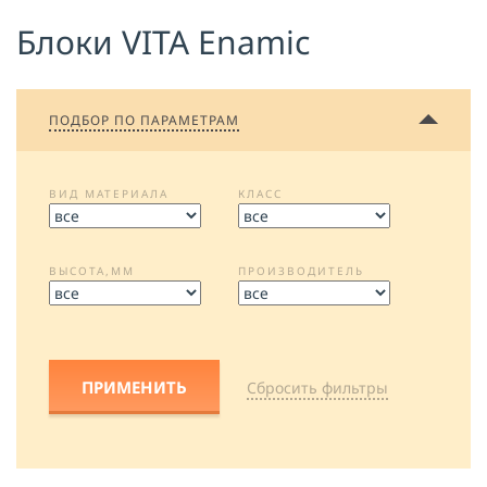
Блоки VITA Enamic
Я принимаю условия публичной
оферты, подтверждаю
ознакомление с
политикой
конфиденциальности
и даю согласие
на
обработку персональных данных
ПОДБОР ПО ПАРАМЕТРАМ
ОТПРАВИТЬ
ВИД МАТЕРИАЛА
КЛАСС
ВЫСОТА,ММ
ПРОИЗВОДИТЕЛЬ
Cбросить фильтры