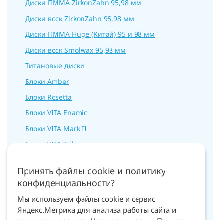
Диски ПММА ZirkonZahn 95,98 мм
Диски воск ZirkonZahn 95,98 мм
Диски ПММА Huge (Китай) 95 и 98 мм
Диски воск Smolwax 95,98 мм
Титановые диски
Блоки Amber
Блоки Rosetta
Блоки VITA Enamic
Блоки VITA Mark II
Блоки VITA Trilux
Блоки VITA CAD Temp
Принять файлы cookie и политику
Блоки VITA RealLife
конфиденциальности?
Блоки VITA цирконий для Cerec
Мы используем файлы cookie и сервис
Фрезы для ZirkonZahn M1
Яндекс.Метрика для анализа работы сайта и