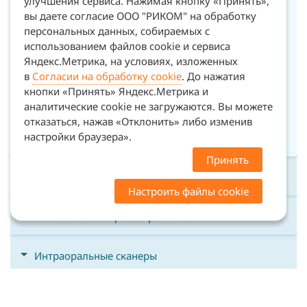
улучшения сервиса. Нажимая кнопку «Принять»,
Фрезы для ZirkonZahn M5
вы даете согласие ООО "РИКОМ" на обработку
Фрезы для XTCera XMill300
персональных данных, собираемых с
использованием файлов cookie и сервиса
Фрезы для XTCera XMill500
Яндекс.Метрика, на условиях, изложенных
Фрезы для XTCera XMill600, 630
в
Согласии на обработку cookie
. До нажатия
кнопки «Принять» Яндекс.Метрика и
Спреи для сканирования
аналитические cookie не загружаются. Вы можете
Сканмаркеры
отказаться, нажав «Отклонить» либо изменив
Фотополимеры для 3D принтеров
настройки браузера».
Принять
CAD/CAM оборудование
Настроить файлы cookie
Имплантаты и протезирование
Интраоральные сканеры
Сканеры лица