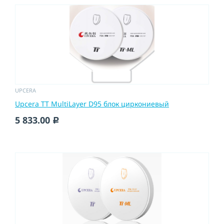
UPCERA
Upcera TT MultiLayer D95 блок циркониевый
5 833.00
c