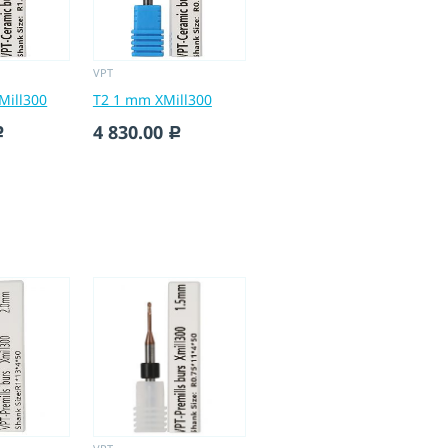
VPT
Mill300
T2 1 mm XMill300
4 830.00
c
c