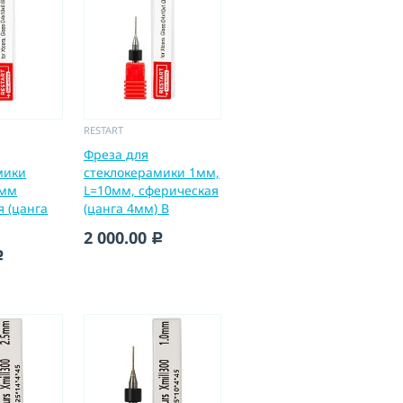
RESTART
Фреза для
мики
стеклокерамики 1мм,
0мм
L=10мм, сферическая
 (цанга
(цанга 4мм) B
2 000.00
c
c