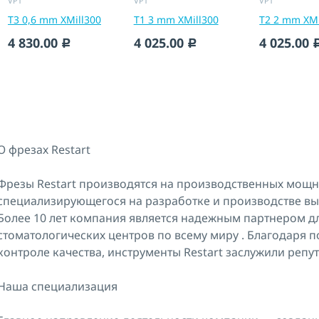
VPT
VPT
VPT
T3 0,6 mm XMill300
T1 3 mm XMill300
T2 2 mm XMi
4 830.00
4 025.00
4 025.00
c
c
О фрезах Restart
Фрезы Restart производятся на производственных мощн
специализирующегося на разработке и производстве вы
Более 10 лет компания является надежным партнером д
стоматологических центров по всему миру . Благодаря 
контроле качества, инструменты Restart заслужили репу
Наша специализация