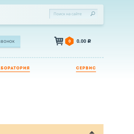
0.00
0
ЗВОНОК
c
АБОРАТОРИЯ
СЕРВИС
ЛЕФОН
Я
Я принимаю условия публичной оферты,
подтверждаю ознакомление с
политикой
конфиденциальности
и даю согласие