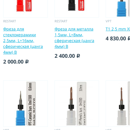
RESTART
RESTART
VPT
Фреза для
Фреза для металла
T1 2,5 mm X
стеклокерамики
1,5мм, L=8мм,
4 830.00
2,5мм, L=16мм,
сферическая (цанга
сферическая (цанга
4мм) B
4мм) B
2 400.00
c
2 000.00
c