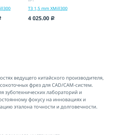
VPT
ll300
T3 1,5 mm XMill300
4 025.00
c
c
остях ведущего китайского производителя,
сокоточных фрез для CAD/CAM-систем.
ля зуботехнических лабораторий и
постоянному фокусу на инновациях и
тацию эталона точности и долговечности.