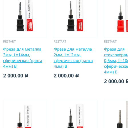
RESTART
RESTART
RESTART
Фреза для металла
Фреза для металла
Фреза для
3мм, L=14мм,
2мм, L=12мм,
стеклокера
сферическая (цанга
сферическая (цанга
0,6мм, L=1
4мм) B
4мм) B
сферическая
4мм) B
2 000.00
2 000.00
c
c
2 000.00