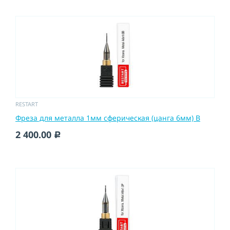
RESTART
Фреза для металла 1мм сферическая (цанга 6мм) B
2 400.00
c