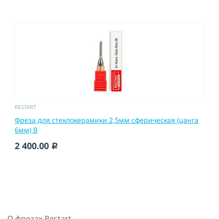
RESTART
Фреза для стеклокерамики 2,5мм сферическая (цанга
6мм) B
2 400.00
c
О фрезах Restart