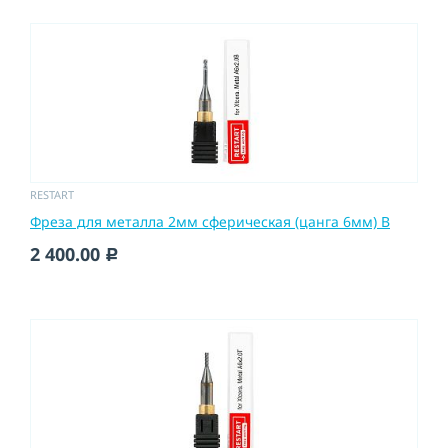
RESTART
Фреза для металла 2мм сферическая (цанга 6мм) B
2 400.00
c