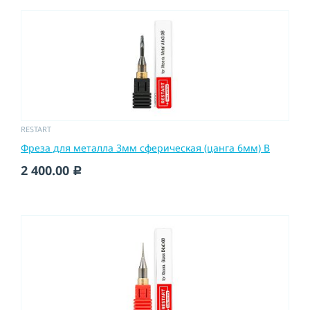
RESTART
Фреза для металла 3мм сферическая (цанга 6мм) B
2 400.00
c