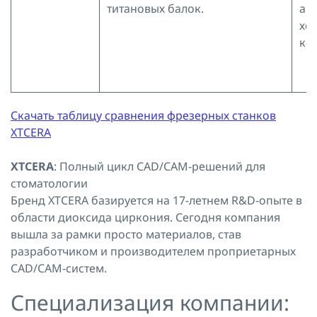
титановых балок.
ав
хо
ко
Скачать таблицу сравнения фрезерных станков
XTCERA
XTCERA
: Полный цикл CAD/CAM-решений для
стоматологии
Бренд XTCERA базируется на 17-летнем R&D-опыте в
области диоксида циркония. Сегодня компания
вышла за рамки просто материалов, став
разработчиком и производителем проприетарных
CAD/CAM-систем.
Специализация компании: