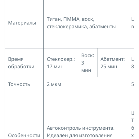
Титан, ПММА, воск,
Ци
Материалы
стеклокерамика, абатменты
вос
Воск:
Время
Стеклокер.:
Абатмент:
Ци
3
обработки
17 мин
25 мин
8 
мин
Точность
2 мкм
5 
Шп
TO
Автоконтроль инструмента.
бы
Особенности
Идеален для изготовления
хо