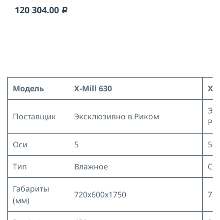
120 304.00
c
Модель
X-Mill 630
X-M
Эк
Поставщик
Эксклюзивно в Риком
Ри
Оси
5
5
Тип
Влажное
Су
Габариты
720x600x1750
73
(мм)