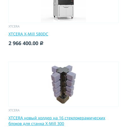
XTCERA
XTCERA X-Mill 580DC
2 966 400.00
c
XTCERA
XTCERA новый холдер на 16 стеклокерамических
блоков для станка X-Mill 300