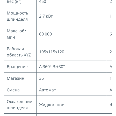
Вес (кг)
450
20
Мощность
2,7 кВт
1,8
шпинделя
Макс. об/
60 000
60 
мин
Рабочая
195x115x120
22
область XYZ
Вращение
A:360° B:±30°
A:±
Магазин
36
10
Смена
Автомат.
Ав
Охлаждение
Жидкостное
Жи
шпинделя