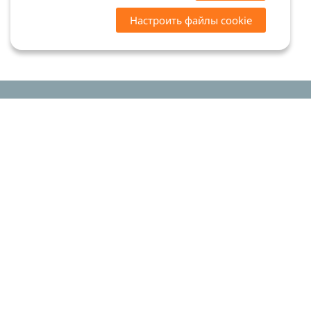
Настроить файлы cookie
Цены на сайте носят ознакомительный характер.
Точную стоимость и наличие уточняйте у
менеджеров. Сайт не является офертой (ст. 437 ГК
РФ)
Мы в соцсетях:
© 2015-2026 «Риком-дент»