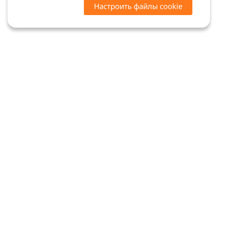
Настроить файлы cookie
Цены на сайте носят ознакомительный характер.
Точную стоимость и наличие уточняйте у
менеджеров. Сайт не является офертой (ст. 437 ГК
РФ)
Мы в соцсетях: