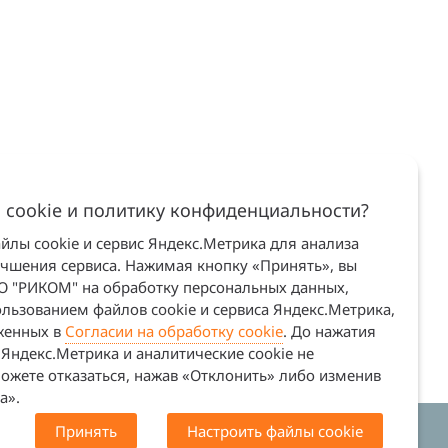
 cookie и политику конфиденциальности?
лы cookie и сервис Яндекс.Метрика для анализа
учшения сервиса. Нажимая кнопку «Принять», вы
ОО "РИКОМ" на обработку персональных данных,
льзованием файлов cookie и сервиса Яндекс.Метрика,
оженных в
Согласии на обработку cookie
. До нажатия
Яндекс.Метрика и аналитические cookie не
ожете отказаться, нажав «Отклонить» либо изменив
а».
Принять
Настроить файлы cookie
. Сайт не является офертой (ст. 437 ГК