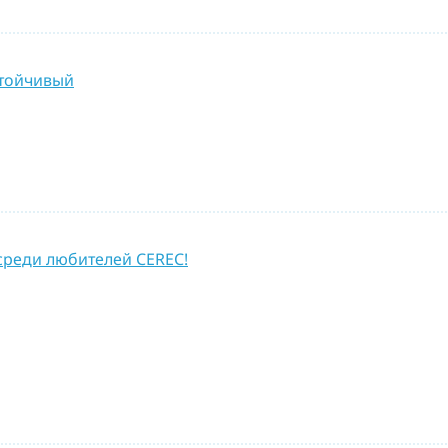
стойчивый
среди любителей CEREC!