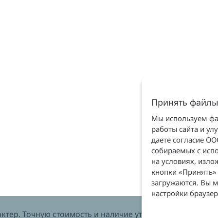
Принять файлы
Мы используем фай
работы сайта и ул
даете согласие О
собираемых с испо
на условиях, изл
кнопки «Принять» 
загружаются. Вы м
настройки браузер
тер. Точную стоимость и наличие уточняйте у менеджеров