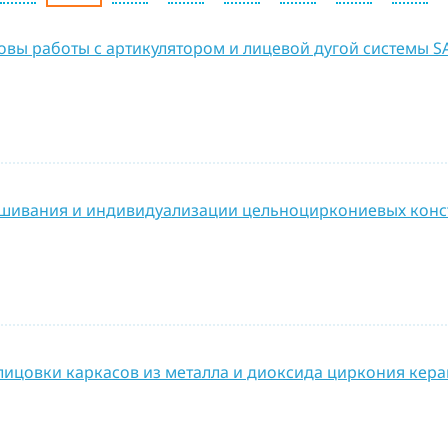
овы работы с артикулятором и лицевой дугой системы 
шивания и индивидуализации цельноциркониевых конст
лицовки каркасов из металла и диоксида циркония кера