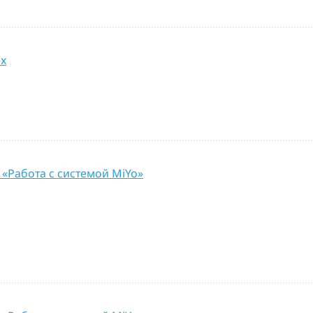
ex
 «Работа с системой MiYo»