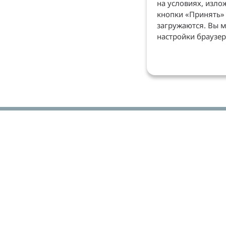
на условиях, изл
кнопки «Принять» 
 MiYo»
загружаются. Вы м
настройки браузер
ский курс ПО Exocad»
 MiYo»