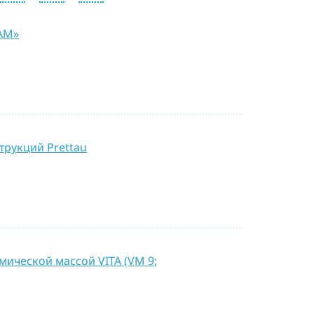
на
обработку персональных данных
SAM»
ОТПРАВИТЬ
рукций Prettau
мической массой VITA (VM 9;