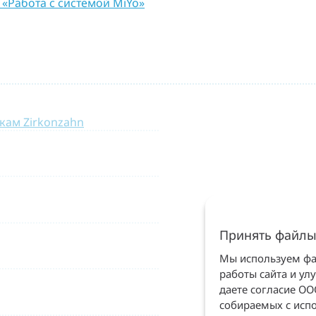
 «Работа с системой MiYo»
 «B» по модулям и новинкам Zirkonzahn
Принять файлы
Мы используем фай
работы сайта и ул
даете согласие О
собираемых с испо