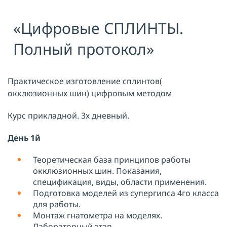
Я принимаю условия публичной
«Цифровые СПЛИНТЫ.
оферты, подтверждаю
ознакомление с
политикой
конфиденциальности
и даю согласие
Полный протокол»
на
обработку персональных данных
ОТПРАВИТЬ
Практическое изготовление сплинтов(
окклюзионных шин) цифровым методом
Курс прикладной. 3х дневный.
День 1й
Теоретическая база принципов работы
окклюзионных шин. Показания,
спецификация, виды, области применения.
Подготовка моделей из супергипса 4го класса
для работы.
Монтаж гнатометра на моделях.
Лабораторный этап.