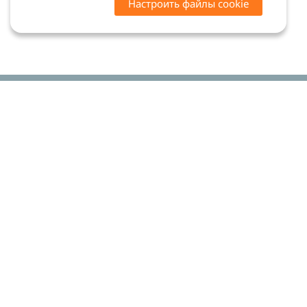
Настроить файлы cookie
Цены на сайте носят ознакомительный характер.
Точную стоимость и наличие уточняйте у
менеджеров. Сайт не является офертой (ст. 437 ГК
РФ)
Мы в соцсетях:
© 2015-2026 «Риком-дент»