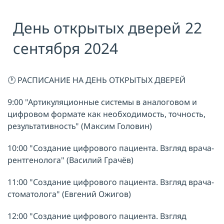
Я принимаю условия публичной
День открытых дверей 22
оферты, подтверждаю
ознакомление с
политикой
конфиденциальности
и даю согласие
сентября 2024
на
обработку персональных данных
ОТПРАВИТЬ
🕐 РАСПИСАНИЕ НА ДЕНЬ ОТКРЫТЫХ ДВЕРЕЙ
9:00 "Артикуляционные системы в аналоговом и
цифровом формате как необходимость, точность,
результативность" (Максим Головин)
10:00 "Создание цифрового пациента. Взгляд врача-
рентгенолога" (Василий Грачёв)
11:00 "Создание цифрового пациента. Взгляд врача-
стоматолога" (Евгений Ожигов)
12:00 "Создание цифрового пациента. Взгляд