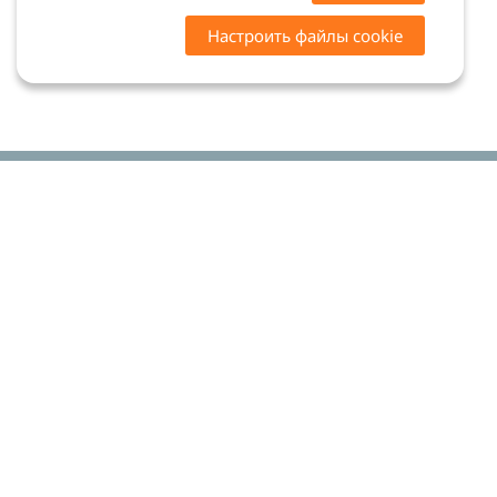
Настроить файлы cookie
Цены на сайте носят ознакомительный характер.
Точную стоимость и наличие уточняйте у
менеджеров. Сайт не является офертой (ст. 437 ГК
РФ)
Мы в соцсетях: