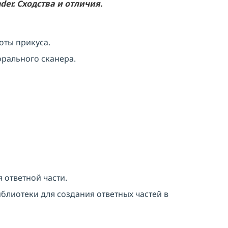
на
обработку персональных данных
er. Сходства и отличия.
ОТПРАВИТЬ
оты прикуса.
орального сканера.
 ответной части.
иблиотеки для создания ответных частей в