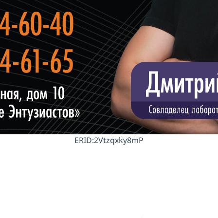
ERID:2Vtzqxky8mP