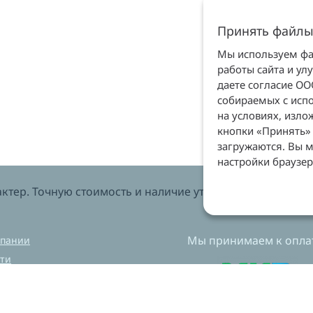
Принять файлы
Мы используем фай
работы сайта и ул
даете согласие О
собираемых с испо
на условиях, изл
кнопки «Принять» 
загружаются. Вы м
настройки браузер
тер. Точную стоимость и наличие уточняйте у менеджеров
Мы принимаем к оплат
мпании
ти
вка и оплата
нет магазин