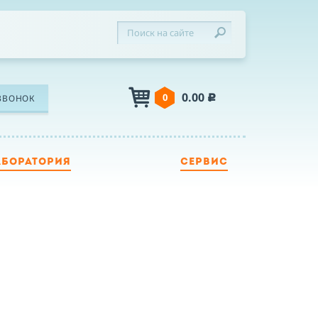
0.00
0
ЗВОНОК
c
АБОРАТОРИЯ
СЕРВИС
ЛЕФОН
Я
Я принимаю условия публичной оферты,
подтверждаю ознакомление с
политикой
конфиденциальности
и даю согласие