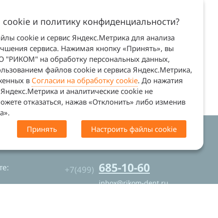
 cookie и политику конфиденциальности?
лы cookie и сервис Яндекс.Метрика для анализа
учшения сервиса. Нажимая кнопку «Принять», вы
ОО "РИКОМ" на обработку персональных данных,
льзованием файлов cookie и сервиса Яндекс.Метрика,
оженных в
Согласии на обработку cookie
. До нажатия
Яндекс.Метрика и аналитические cookie не
ожете отказаться, нажав «Отклонить» либо изменив
а».
Принять
Настроить файлы cookie
. Сайт не является офертой (ст. 437 ГК
685-10-60
е:
+7(499)
inbox@rikom-dent.ru
Контакты