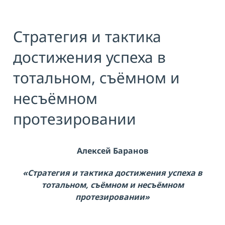
Я принимаю условия публичной
оферты, подтверждаю
ознакомление с
политикой
Стратегия и тактика
конфиденциальности
и даю согласие
на
обработку персональных данных
достижения успеха в
ОТПРАВИТЬ
тотальном, съёмном и
несъёмном
протезировании
Алексей Баранов
«Стратегия и тактика достижения успеха в
тотальном, съёмном и несъёмном
протезировании»