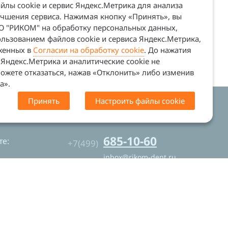
лы cookie и сервис Яндекс.Метрика для анализа
учшения сервиса. Нажимая кнопку «Принять», вы
ОО "РИКОМ" на обработку персональных данных,
льзованием файлов cookie и сервиса Яндекс.Метрика,
оженных в
Согласии на обработку cookie
. До нажатия
Яндекс.Метрика и аналитические cookie не
ожете отказаться, нажав «Отклонить» либо изменив
а».
Принять
Настроить файлы cookie
. Сайт не является офертой (ст. 437 ГК
685-10-60
е:
+7(499)
inbox@rikom-dent.ru
Контакты