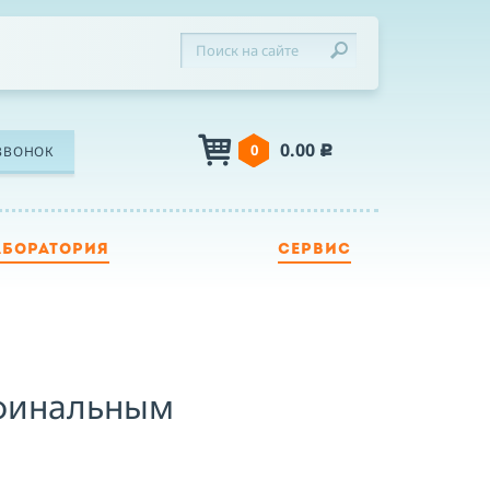
0.00
0
ЗВОНОК
c
АБОРАТОРИЯ
СЕРВИС
ЛЕФОН
Я
 финальным
Я принимаю условия публичной оферты,
подтверждаю ознакомление с
политикой
конфиденциальности
и даю согласие