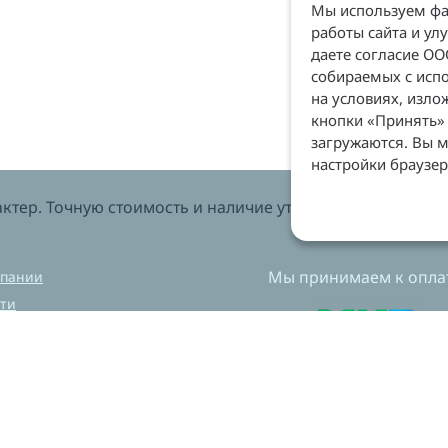
Мы используем фай
работы сайта и ул
даете согласие О
собираемых с испо
на условиях, изл
кнопки «Принять» 
загружаются. Вы м
настройки браузер
тер. Точную стоимость и наличие уточняйте у менеджеров
Мы принимаем к оплат
мпании
ти
вка и оплата
нет магазин
ехническая лаборатория
ный центр
CAM