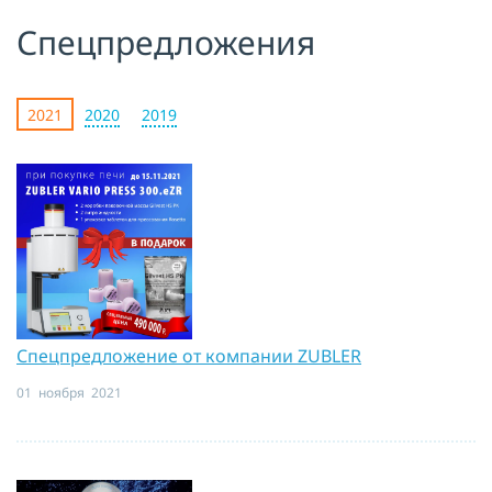
Спецпредложения
Я принимаю условия публичной
оферты, подтверждаю
ознакомление с
политикой
конфиденциальности
и даю согласие
на
обработку персональных данных
2021
2020
2019
ОТПРАВИТЬ
Спецпредложение от компании ZUBLER
01 ноября 2021